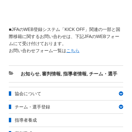
■JFAのWEB登録システム「KICK OFF」関連の一部と国
際移籍に関するお問い合わせは、下記JFAのWEBフォー
ムにて受け付けております。
お問い合わせフォーム一覧は
こちら
カ
お知らせ
,
審判情報
,
指導者情報
,
チーム・選手
テ
ゴ
協会について
リ
ー
チーム・選手登録
指導者養成