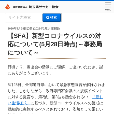
コ
検
検索
ン
索:
埼玉県サッカー協会
テ
投
2020年5月28日
公開 (
2022年2月14日
更新)
稿
ン
【SFA】新型コロナウイルスの対
日:
ツ
応について(5月28日時点)～事務局
へ
について～
ス
キ
ッ
日頃より、当協会の活動にご理解、ご協力いただき、誠
プ
にありがとうございます。
5月25日、全都道府県において緊急事態宣言が解除されま
した。しかしながら、政府専門家会議の大規模イベント
に対する提言や、第2波、第3波も懸念される中、
「新し
い生活様式」
に基づき、新型コロナウイルスへの警戒は
継続的に実施するべきとされており、依然として厳しい