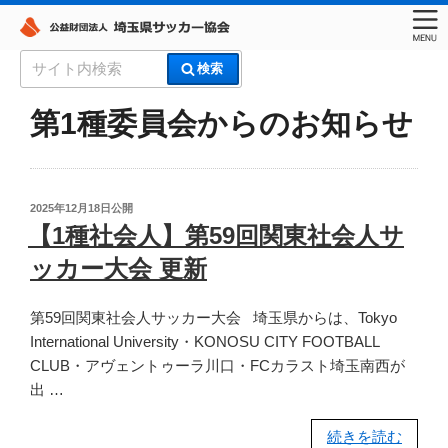
コ
検
検索
ン
索:
埼玉県サッカー協会
テ
第1種委員会からのお知らせ
ン
ツ
へ
ス
投
2025年12月18日
公開
稿
キ
【1種社会人】第59回関東社会人サ
日:
ッ
ッカー大会 更新
プ
第59回関東社会人サッカー大会 埼玉県からは、Tokyo
International University・KONOSU CITY FOOTBALL
CLUB・アヴェントゥーラ川口・FCカラスト埼玉南西が
出 …
“【1
続きを読む