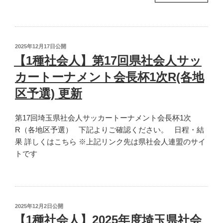
種
社
会
人】
投
2025年12月17日
公開
第
稿
【1種社会人】第17回県社会人サッ
日:
59
カートーナメント会長杯1次R(各地
回
関
区予選) 更新
東
社
第17回埼玉県社会人サッカートーナメント会長杯1次
会
R（各地区予選） 下記よりご確認ください。 日程・結
人
果 詳しくはこちら ※上記リンク先は県社会人連盟のサイ
サ
トです
ッ
カ
ー
大
投
2025年12月2日
公開
会
稿
【1種社会人】2025年度埼玉県社会
更