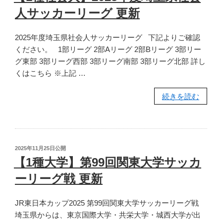
日:
新”
人サッカーリーグ 更新
の
2025年度埼玉県社会人サッカーリーグ 下記よりご確認
ください。 1部リーグ 2部Aリーグ 2部Bリーグ 3部リー
グ東部 3部リーグ西部 3部リーグ南部 3部リーグ北部 詳し
くはこちら ※上記 …
“【1
続きを読む
種
社
会
人】
投
2025年11月25日
公開
2025
稿
【1種大学】第99回関東大学サッカ
日:
年
ーリーグ戦 更新
度
埼
JR東日本カップ2025 第99回関東大学サッカーリーグ戦
玉
埼玉県からは、東京国際大学・共栄大学・城西大学が出
県