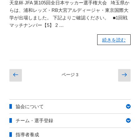
天皇杯 JFA 第105回全日本サッカー選手権大会 埼玉県か
らは、浦和レッズ・RB大宮アルディージャ・東京国際大
学が出場しました。 下記よりご確認ください。 ■1回戦
マッチナンバー【5】 2 …
“【1
続きを読む
種】
天
皇
杯
投
前
次
ページ
3
JFA
の
の
稿
第
ペ
ペ
ナ
105
ー
ー
ビ
回
ジ
ジ
協会について
全
ゲ
日
ー
チーム・選手登録
本
シ
サ
ョ
指導者養成
ッ