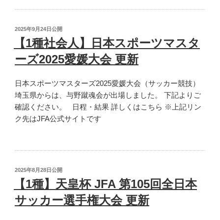
社
会
人】
投
2025年9月24日
公開
第
稿
【1種社会人】日本スポーツマスタ
日:
59
ーズ2025愛媛大会 更新
回
関
日本スポーツマスターズ2025愛媛大会（サッカー競技）
東
埼玉県からは、与野蹴魂会が出場しました。 下記よりご
サ
確認ください。 日程・結果 詳しくはこちら ※上記リン
ッ
ク先はJFA公式サイトです
カ
ー
リ
ー
グ
投
2025年8月28日
公開
更
稿
【1種】天皇杯 JFA 第105回全日本
日:
新”
サッカー選手権大会 更新
の