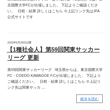
京国際大学FCが出場しました。 下記よりご確認くださ
自
い。 日程・結果 詳しくはこちら ※上記リンク先はJFA
治
公式サイトです
体
職
員
サ
ッ
投
2025年9月29日
公開
カ
稿
【1種社会人】第59回関東サッカー
日:
ー
リーグ 更新
選
手
第59回関東サッカーリーグ 埼玉県からは、東京国際大学
権
FC・COEDO KAWAGOE F.Cが出場しました。 下記より
大
ご確認ください。 日程・結果 詳しくはこちら ※上記リ
会
ンク先は関東サッカ …
更
新”
“【1
続きを読む
の
種