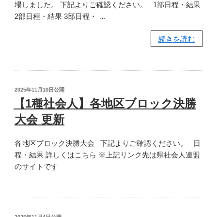
場しました。 下記よりご確認ください。 1部日程・結果
社
2部日程・結果 3部日程・ …
会
人
“【1
続きを読む
サ
種
ッ
大
カ
学】
ー
第
リ
投
2025年11月10日
公開
99
ー
稿
【1種社会人】各地区ブロック決勝
日:
回
グ
大会 更新
関
更
東
新”
各地区ブロック決勝大会 下記よりご確認ください。 日
大
の
程・結果 詳しくはこちら ※上記リンク先は県社会人連盟
学
のサイトです
サ
ッ
カ
ー
リ