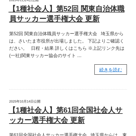
投
2025年11月4日
公開
ー
稿
【1種社会人】第52回 関東自治体職
日:
グ
員サッカー選手権大会 更新
戦
更
第52回 関東自治体職員サッカー選手権大会 埼玉県から
新”
は、さいたま市役所が出場しました。 下記よりご確認く
の
ださい。 日程・結果 詳しくはこちら ※上記リンク先は
(一社)関東サッカー協会のサイト …
“【1
続きを読む
種
社
会
人】
投
2025年10月14日
公開
第
稿
【1種社会人】第61回全国社会人サ
日:
52
ッカー選手権大会 更新
回
関
第61回全国社会人サッカー選手権大会 埼玉県からは、東
東