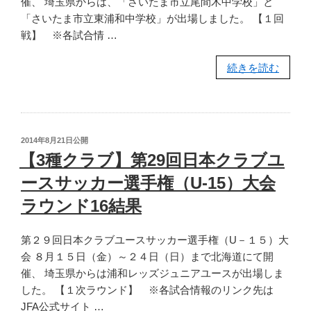
催、 埼玉県からは、「さいたま市立尾間木中学校」と
（U-
「さいたま市立東浦和中学校」が出場しました。 【１回
15）
戦】 ※各試合情 …
サ
ッ
“【3
続きを読む
カ
種
ー
中
選
学】
手
第
権
投
2014年8月21日
公開
45
大
稿
【3種クラブ】第29回日本クラブユ
日:
回
会
ースサッカー選手権（U-15）大会
全
準々
国
ラウンド16結果
決
中
勝
学
結
第２９回日本クラブユースサッカー選手権（U－１５）大
校
果”
会 ８月１５日（金）～２４日（日）まで北海道にて開
サ
の
催、 埼玉県からは浦和レッズジュニアユースが出場しま
ッ
した。 【１次ラウンド】 ※各試合情報のリンク先は
カ
JFA公式サイト …