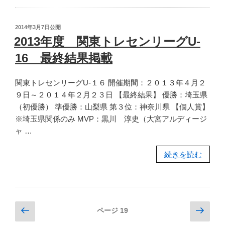
学】
カ
第
ー
投
2014年3月7日
公開
45
選
稿
2013年度 関東トレセンリーグU-
日:
回
手
16 最終結果掲載
関
権
東
（U-
関東トレセンリーグU-１６ 開催期間：２０１３年４月２
中
15）
９日～２０１４年２月２３日 【最終結果】 優勝：埼玉県
学
大
（初優勝） 準優勝：山梨県 第３位：神奈川県 【個人賞】
校
会
※埼玉県関係のみ MVP：黒川 淳史（大宮アルディージ
サ
ラ
ャ …
ッ
ウ
カ
ン
“2013
続きを読む
ー
ド
年
大
16
度
会
結
関
尾
果”
東
間
の
投
前
次
ページ
19
ト
木
の
の
稿