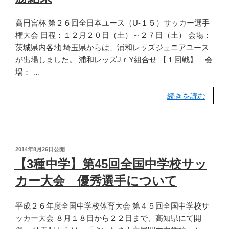
高円宮杯 第２６回全日本ユース（U-１５）サッカー選手
権大会 日程：１２月２０日（土）～２７日（土） 会場：
茨城県内各地 埼玉県からは、浦和レッズジュニアユース
が出場しました。 浦和レッズJｒY組合せ 【１回戦】 会
場： …
“【3
続きを読む
種】
第
26
回
投
2014年8月26日
公開
全
稿
【3種中学】第45回全国中学校サッ
日:
日
カー大会 優秀選手について
本
ユ
平成２６年度全国中学校体育大会 第４５回全国中学校サ
ー
ッカー大会 ８月１８日から２２日まで、高知県にて開
ス