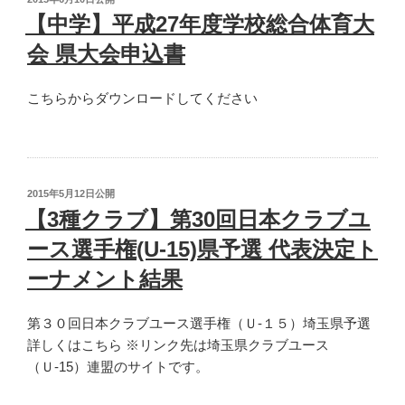
さ
稿
【中学】平成27年度学校総合体育大
い
日:
た
会 県大会申込書
ま
市
こちらからダウンロードしてください
立
尾
間
木
投
2015年5月12日
公開
中
稿
【3種クラブ】第30回日本クラブユ
学
日:
校
ース選手権(U-15)県予選 代表決定ト
が
ーナメント結果
優
勝”
第３０回日本クラブユース選手権（Ｕ-１５）埼玉県予選
の
詳しくはこちら ※リンク先は埼玉県クラブユース
（Ｕ-15）連盟のサイトです。