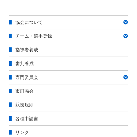
レ
中
ペ
ペ
ナ
セ
学
ー
ー
ビ
ン
校
ジ
ジ
協会について
リ
ゲ
優
ー
勝”
ー
チーム・選手登録
グ
の
シ
U-
ョ
指導者養成
16
ン
最
審判養成
終
結
専門委員会
果
掲
市町協会
載”
の
競技規則
各種申請書
リンク