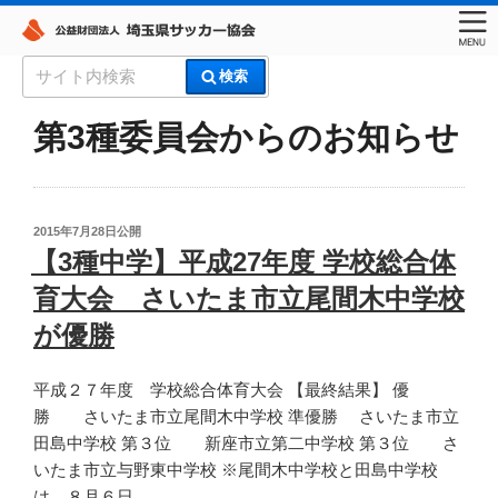
コ
検
検索
ン
索:
埼玉県サッカー協会
テ
第3種委員会からのお知らせ
ン
ツ
へ
ス
投
2015年7月28日
公開
稿
キ
【3種中学】平成27年度 学校総合体
日:
ッ
育大会 さいたま市立尾間木中学校
プ
が優勝
平成２７年度 学校総合体育大会 【最終結果】 優
勝 さいたま市立尾間木中学校 準優勝 さいたま市立
田島中学校 第３位 新座市立第二中学校 第３位 さ
いたま市立与野東中学校 ※尾間木中学校と田島中学校
は、８月６日 …