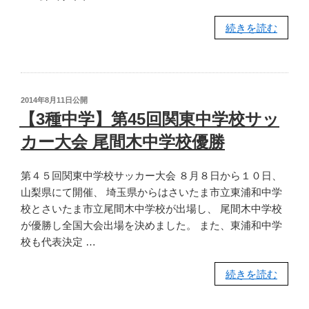
ー
大
“【3
続きを読む
会
種
優
ク
秀
ラ
選
ブ】
投
2014年8月11日
公開
手
第
稿
【3種中学】第45回関東中学校サッ
に
日:
29
カー大会 尾間木中学校優勝
つ
回
い
日
て”
第４５回関東中学校サッカー大会 ８月８日から１０日、
本
の
山梨県にて開催、 埼玉県からはさいたま市立東浦和中学
ク
校とさいたま市立尾間木中学校が出場し、 尾間木中学校
ラ
が優勝し全国大会出場を決めました。 また、東浦和中学
ブ
校も代表決定 …
ユ
ー
“【3
続きを読む
ス
種
サ
中
ッ