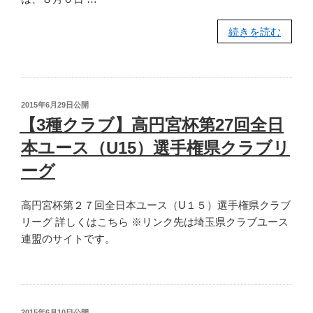
“【3
続きを読む
種
中
学】
平
投
2015年6月29日
公開
成
稿
【3種クラブ】高円宮杯第27回全日
日:
27
本ユース（U15）選手権県クラブリ
年
度
ーグ
学
校
高円宮杯第２７回全日本ユース（U１５）選手権県クラブ
総
リーグ 詳しくはこちら ※リンク先は埼玉県クラブユース
合
連盟のサイトです。
体
育
大
会
投
2015年6月10日
公開