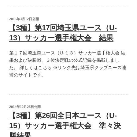
投
2015年3月12日
公開
稿
【3種】第17回埼玉県ユース（U-
日:
13）サッカー選手権大会 結果
第１７回埼玉県ユース（U-１３）サッカー選手権大会 結
果および決勝戦、３位決定戦の公式記録を掲載しまし
た。 詳しくはこちら ※リンク先は埼玉県クラブユース連
盟のサイトです。
投
2014年12月25日
公開
稿
【3種】第26回全日本ユース（U-
日:
15）サッカー選手権大会 準々決
勝結果