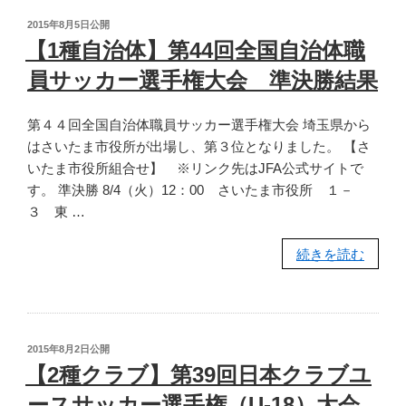
全
回
投
2015年8月5日
公開
国
戦
稿
【1種自治体】第44回全国自治体職
日:
高
結
員サッカー選手権大会 準決勝結果
等
果”
学
の
第４４回全国自治体職員サッカー選手権大会 埼玉県から
校
はさいたま市役所が出場し、第３位となりました。 【さ
総
いたま市役所組合せ】 ※リンク先はJFA公式サイトで
合
す。 準決勝 8/4（火）12：00 さいたま市役所 １－
体
３ 東 …
育
大
“【1
続きを読む
会
種
（男
自
子）
治
2
体】
回
投
2015年8月2日
公開
第
戦
稿
【2種クラブ】第39回日本クラブユ
日:
44
結
ースサッカー選手権（U-18）大会
回