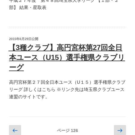
平成２７年度 第４８回埼玉県大学リーグ 【１部・２
第
予
部】 結果・星取表
58
選
回
大
関
会
東
総
高
投
2015年6月29日
公開
評”
等
稿
【3種クラブ】高円宮杯第27回全日
の
日:
学
本ユース（U15）選手権県クラブリ
校
サ
ーグ
ッ
カ
高円宮杯第２７回全日本ユース（U１５）選手権県クラブ
ー
リーグ 詳しくはこちら ※リンク先は埼玉県クラブユース
大
連盟のサイトです。
会
大
会
総
投
前
次
ページ
126
評