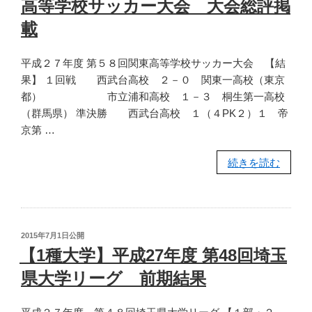
高等学校サッカー大会 大会総評掲
立
合
尾
体
載
間
育
木
大
平成２７年度 第５８回関東高等学校サッカー大会 【結
中
会
果】 １回戦 西武台高校 ２－０ 関東一高校（東京
学
兼
都） 市立浦和高校 １－３ 桐生第一高校
校
全
（群馬県） 準決勝 西武台高校 １（４PK２）１ 帝
が
国
京第 …
優
高
勝”
校
“【2
続きを読む
の
総
種
体
高
サ
校】
ッ
平
投
2015年7月1日
公開
カ
成
稿
【1種大学】平成27年度 第48回埼玉
ー
日:
27
県大学リーグ 前期結果
大
年
会
度
県