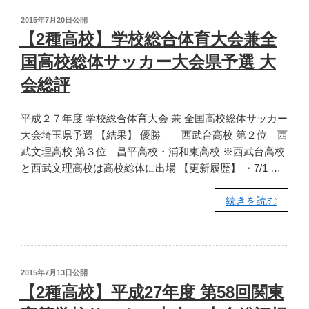
平
投
2015年7月20日
公開
成
稿
【2種高校】学校総合体育大会兼全
日:
27
国高校総体サッカー大会県予選 大
年
度
会総評
学
校
平成２７年度 学校総合体育大会 兼 全国高校総体サッカー
総
大会埼玉県予選 【結果】 優勝 西武台高校 第２位 西
合
武文理高校 第３位 昌平高校・浦和東高校 ※西武台高校
体
と西武文理高校は高校総体に出場 【更新履歴】 ・7/1 …
育
大
“【2
続きを読む
会
種
さ
高
い
校】
た
学
投
2015年7月13日
公開
ま
校
稿
【2種高校】平成27年度 第58回関東
市
日:
総