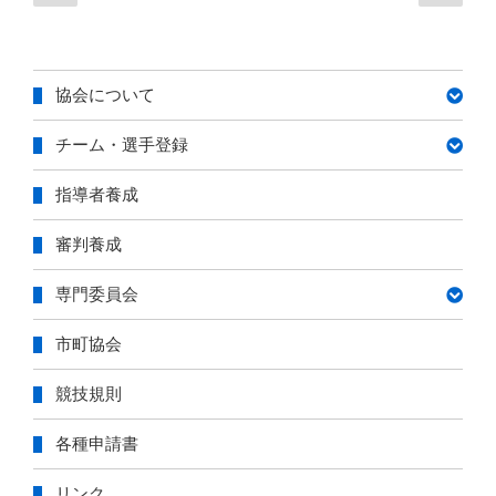
の
の
稿
掲
ペ
ペ
載”
ナ
ー
ー
の
ビ
ジ
ジ
協会について
ゲ
ー
チーム・選手登録
シ
ョ
指導者養成
ン
審判養成
専門委員会
市町協会
競技規則
各種申請書
リンク