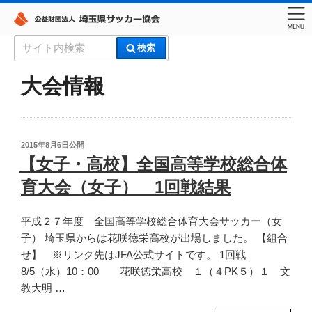
コ
検
検索
ン
索:
埼玉県サッカー協会
テ
大会情報
ン
ツ
へ
ス
投
2015年8月6日
公開
稿
キ
【女子・高校】全国高等学校総合体
日:
ッ
育大会（女子） 1回戦結果
プ
平成２７年度 全国高等学校総合体育大会サッカー（女
子） 埼玉県からは花咲徳栄高校が出場しました。 【組合
せ】 ※リンク先はJFA公式サイトです。 1回戦
8/5（水）10：00 花咲徳栄高校 １（４PK５）１ 文
教大明 …