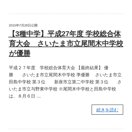
ラ
勝
ブ
結
ユ
果”
ー
の
投
2015年7月28日
公開
ス
稿
【3種中学】平成27年度 学校総合体
日:
サ
育大会 さいたま市立尾間木中学校
ッ
カ
が優勝
ー
選
平成２７年度 学校総合体育大会 【最終結果】 優
手
勝 さいたま市立尾間木中学校 準優勝 さいたま市立
権
田島中学校 第３位 新座市立第二中学校 第３位 さ
（U-
いたま市立与野東中学校 ※尾間木中学校と田島中学校
18）
は、８月６日 …
大
会”
“【3
続きを読む
の
種
中
学】