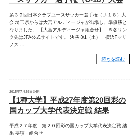
果”
全
の
第３９回日本クラブユースサッカー選手権（U-１８）大
国
会 埼玉県からは大宮アルディージャが出場し、準優勝と
自
なりました。 【大宮アルディージャ組合せ】 ※各リン
治
ク先はJFA公式サイトです。 決勝 8/1（土） 横浜Fマリ
体
ノス …
職
員
“【2
続きを読む
サ
種
ッ
ク
カ
ラ
ー
ブ】
選
投
2015年7月29日
公開
第
手
稿
【1種大学】平成27年度第20回彩の
日:
39
権
国カップ大学代表決定戦 結果
回
大
日
会
平成２７年度 第２０回彩の国カップ大学代表決定戦 結
本
準
果 要項・組合せ
ク
決