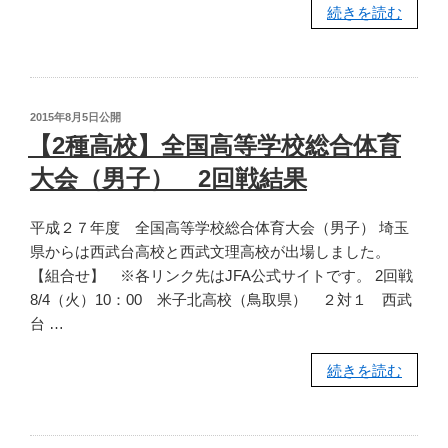
“【女
続きを読む
子・
高
校】
全
投
2015年8月5日
公開
国
稿
【2種高校】全国高等学校総合体育
日:
高
大会（男子） 2回戦結果
等
学
平成２７年度 全国高等学校総合体育大会（男子） 埼玉
校
県からは西武台高校と西武文理高校が出場しました。
総
【組合せ】 ※各リンク先はJFA公式サイトです。 2回戦
合
8/4（火）10：00 米子北高校（鳥取県） ２対１ 西武
体
台 …
育
大
“【2
続きを読む
会
種
（女
高
子）
校】
1