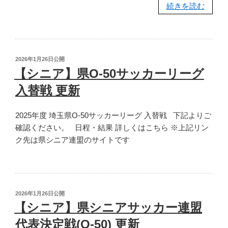
“【シ
続きを読む
大
ニ
会
ア】
更
JFA
新”
第
の
投
2026年1月26日
公開
25
稿
【シニア】県O-50サッカーリーグ
日:
回
入替戦 更新
全
日
2025年度 埼玉県O-50サッカーリーグ 入替戦 下記よりご
本
確認ください。 日程・結果 詳しくはこちら ※上記リン
O-
ク先は県シニア連盟のサイトです
50
大
会
関
東
投
2026年1月26日
公開
予
稿
【シニア】県シニアサッカー連盟
日:
選
代表決定戦(O-50) 更新
会