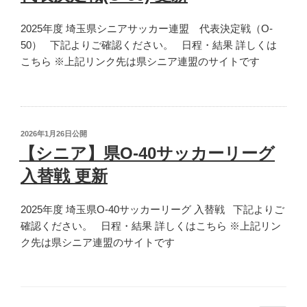
更
2025年度 埼玉県シニアサッカー連盟 代表決定戦（O-
新”
50） 下記よりご確認ください。 日程・結果 詳しくは
の
こちら ※上記リンク先は県シニア連盟のサイトです
投
2026年1月26日
公開
稿
【シニア】県O-40サッカーリーグ
日:
入替戦 更新
2025年度 埼玉県O-40サッカーリーグ 入替戦 下記よりご
確認ください。 日程・結果 詳しくはこちら ※上記リン
ク先は県シニア連盟のサイトです