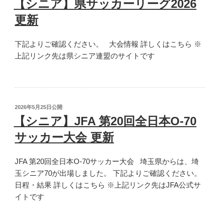
【シニア】県サッカーリーグ2026
日:
回
の
更新
全
日
下記よりご確認ください。 大会情報 詳しくはこちら ※
本
上記リンク先は県シニア連盟のサイトです
O-
40
サ
ッ
カ
投
2026年5月25日
公開
ー
稿
【シニア】JFA 第20回全日本O-70
日:
大
サッカー大会 更新
会
関
JFA 第20回全日本O-70サッカー大会 埼玉県からは、埼
東
玉シニア70が出場しました。 下記よりご確認ください。
地
日程・結果 詳しくはこちら ※上記リンク先はJFA公式サ
区
イトです
予
選