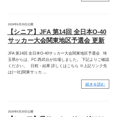
ニ
ア】
JFA
第
投
2026年6月29日
公開
25
稿
【シニア】JFA 第14回 全日本O-40
日:
回
サッカー大会関東地区予選会 更新
全
日
JFA 第14回 全日本O-40サッカー大会関東地区予選会 埼
本
玉県からは、FC.西武台が出場しました。 下記よりご確認
O-
ください。 日程・結果 詳しくはこちら ※上記リンク先
50
は(一社)関東サッカ …
サ
ッ
“【シ
続きを読む
カ
ニ
ー
ア】
大
JFA
会
第
更
投
2026年6月29日
公開
14
新”
稿