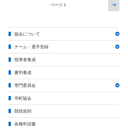
投
次
ページ
1
の
稿
ペ
ナ
ー
ビ
ジ
協会について
ゲ
ー
チーム・選手登録
シ
ョ
指導者養成
ン
審判養成
専門委員会
市町協会
競技規則
各種申請書