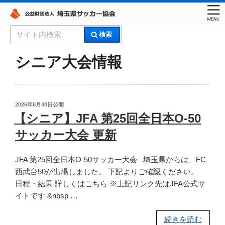
コ
検
検索
ン
索:
埼玉県サッカー協会
テ
シニア大会情報
ン
ツ
へ
ス
投
2026年6月30日
公開
稿
キ
【シニア】JFA 第25回全日本O-50
日:
ッ
サッカー大会 更新
プ
JFA 第25回全日本O-50サッカー大会 埼玉県からは、FC
西武台50が出場しました。 下記よりご確認ください。
日程・結果 詳しくはこちら ※上記リンク先はJFA公式サ
イトです &nbsp …
“【シ
続きを読む