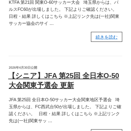
KTFA 第21回 関東O-60サッカー大会 埼玉県からは、パ
ルスFC60が出場しました。 下記よりご確認ください。
日程・結果 詳しくはこちら ※上記リンク先は(一社)関東
サッカー協会のサイ …
“【シ
続きを読む
ニ
ア】
第
21
投
2026年4月30日
公開
回
稿
【シニア】JFA 第25回 全日本O-50
日:
関
大会関東予選会 更新
東
O-
JFA 第25回 全日本O-50サッカー大会関東地区予選会 埼
60
玉県からは、FC西武台50が出場しました。 下記よりご確
サ
認ください。 日程・結果 詳しくはこちら ※上記リンク
ッ
先は(一社)関東サッ …
カ
ー