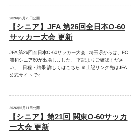
会
更
新”
投
2026年5月25日
公開
の
稿
【シニア】JFA 第26回全日本O-60
日:
サッカー大会 更新
JFA 第26回全日本O-60サッカー大会 埼玉県からは、FC
浦和シニア60が出場しました。 下記よりご確認くださ
い。 日程・結果 詳しくはこちら ※上記リンク先はJFA
公式サイトです
投
2026年5月11日
公開
稿
【シニア】第21回 関東O-60サッカ
日:
ー大会 更新