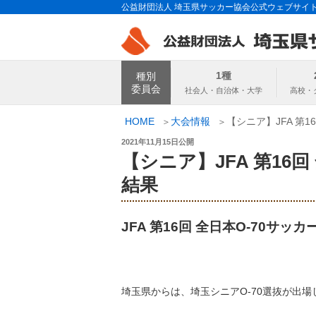
コ
公益財団法人 埼玉県サッカー協会公式ウェブサイ
ン
テ
ン
埼玉県サッカー
ツ
1種
種別
へ
委員会
ス
キ
HOME
大会情報
【シニア】JFA 第
ッ
投
2021年11月15日
公開
プ
稿
【シニア】JFA 第16
日:
結果
JFA 第16回 全日本O-70サッ
埼玉県からは、埼玉シニアO-70選抜が出場