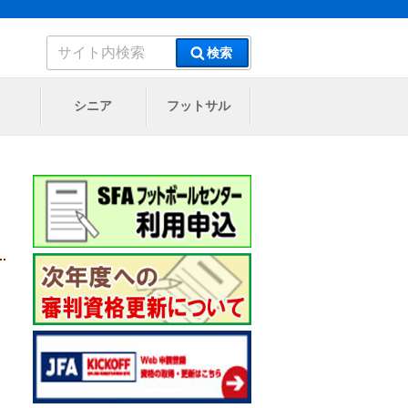
検
検索
索:
シニア
フットサル