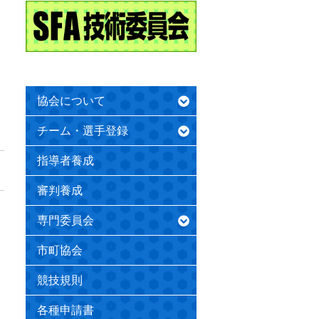
協会について
チーム・選手登録
指導者養成
審判養成
専門委員会
市町協会
競技規則
各種申請書