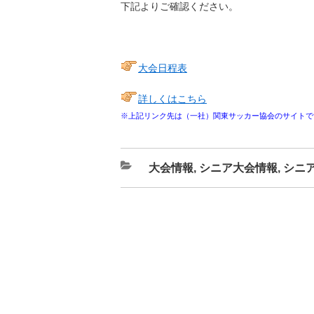
下記よりご確認ください。
大会日程表
詳しくはこちら
※上記リンク先は（一社）関東サッカー協会のサイトで
カ
大会情報
,
シニア大会情報
,
シニ
テ
ゴ
リ
ー