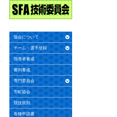
協会について
チーム・選手登録
指導者養成
審判養成
専門委員会
市町協会
競技規則
各種申請書