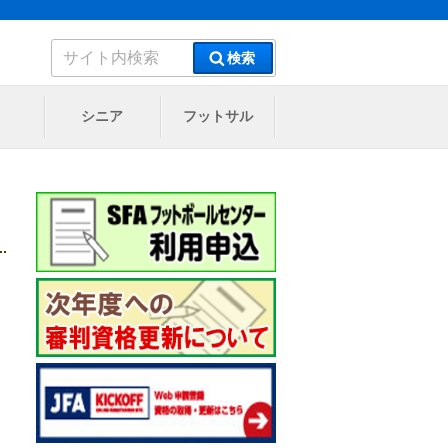
検
検索
索:
シニア
フットサル