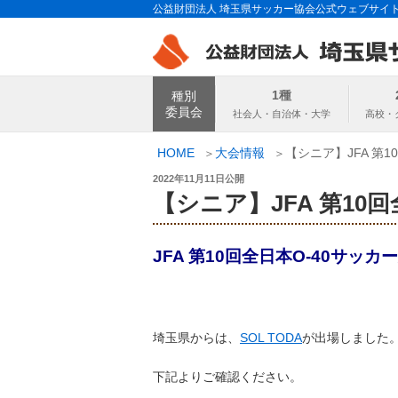
コ
公益財団法人 埼玉県サッカー協会公式ウェブサイ
ン
テ
ン
埼玉県サッカー
ツ
1種
種別
へ
委員会
ス
キ
HOME
大会情報
【シニア】JFA 第1
ッ
投
2022年11月11日
公開
プ
稿
【シニア】JFA 第10
日:
JFA 第10回全日本O-40サッカ
埼玉県からは、
SOL TODA
が出場しました
下記よりご確認ください。