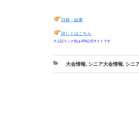
日程・結果
詳しくはこちら
※上記リンク先はJFA公式サイトです
カ
大会情報
,
シニア大会情報
,
シニ
テ
ゴ
リ
ー