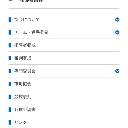
カ
指導者情報
テ
ゴ
協会について
リ
ー
チーム・選手登録
指導者養成
審判養成
専門委員会
市町協会
競技規則
各種申請書
リンク