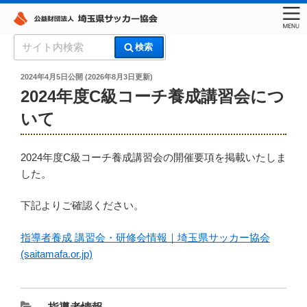
コ
検
検索
ン
索:
埼玉県サッカー協会
テ
投
2024年4月5日
公開 (
2026年8月3日
更新)
稿
ン
2024年度C級コーチ養成講習会につ
日:
ツ
いて
へ
ス
2024年度C級コーチ養成講習会の開催要項を掲載いたしま
キ
した。
ッ
プ
下記よりご確認ください。
指導者養成 講習会・研修会情報｜埼玉県サッカー協会
(saitamafa.or.jp)