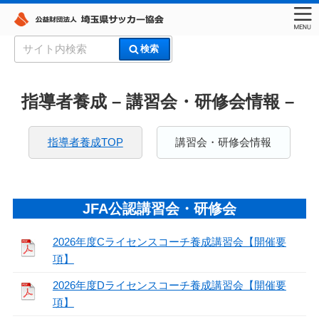
コ
検
検索
ン
索:
埼玉県サッカー協会
テ
ン
指導者養成 – 講習会・研修会情報 –
ツ
へ
指導者養成TOP
講習会・研修会情報
ス
キ
ッ
プ
JFA公認講習会・研修会
2026年度Cライセンスコーチ養成講習会【開催要
項】
2026年度Dライセンスコーチ養成講習会【開催要
項】