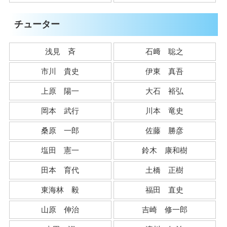
チューター
浅見 斉
石﨑 聡之
市川 貴史
伊東 真吾
上原 陽一
大石 裕弘
岡本 武行
川本 竜史
桑原 一郎
佐藤 勝彦
塩田 憲一
鈴木 康和樹
田本 育代
土橋 正樹
東海林 毅
福田 直史
山原 伸治
吉崎 修一郎