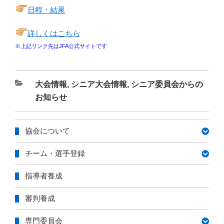
日程・結果
詳しくはこちら
※上記リンク先はJFA公式サイトです
カ
大会情報
,
シニア大会情報
,
シニア委員会からの
テ
お知らせ
ゴ
リ
協会について
ー
チーム・選手登録
指導者養成
審判養成
専門委員会