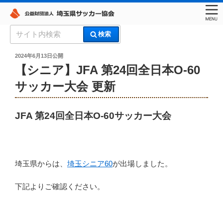
コ
検
検索
ン
索:
埼玉県サッカー協会
テ
投
2024年6月13日
公開
稿
ン
【シニア】JFA 第24回全日本O-60
日:
ツ
サッカー大会 更新
へ
ス
キ
JFA 第24回全日本O-60サッカー大会
ッ
プ
埼玉県からは、
埼玉シニア60
が出場しました。
下記よりご確認ください。