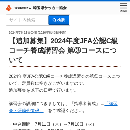
コ
検
検索
ン
索:
埼玉県サッカー協会
テ
投
2024年7月11日
公開 (
2026年8月3日
更新)
稿
ン
【追加募集】2024年度JFA公認C級
日:
ツ
コーチ養成講習会 第③コースにつ
へ
いて
ス
キ
ッ
2024年度JFA公認C級コーチ養成講習会の第③コースにつ
プ
いて、定員数に空きがございますので、
追加募集を以下の日程で行います。
講習会の詳細につきましては、「指導者養成」→
「講習
会・研修会情報」
をご確認ください。
・申込期間 7月11日（木）～7月16日（火）