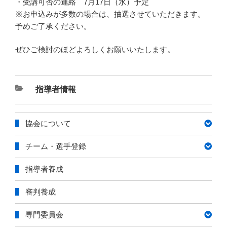
・受講可否の連絡 7月17日（水）予定
※お申込みが多数の場合は、抽選させていただきます。
予めご了承ください。
ぜひご検討のほどよろしくお願いいたします。
カ
指導者情報
テ
ゴ
協会について
リ
ー
チーム・選手登録
指導者養成
審判養成
専門委員会