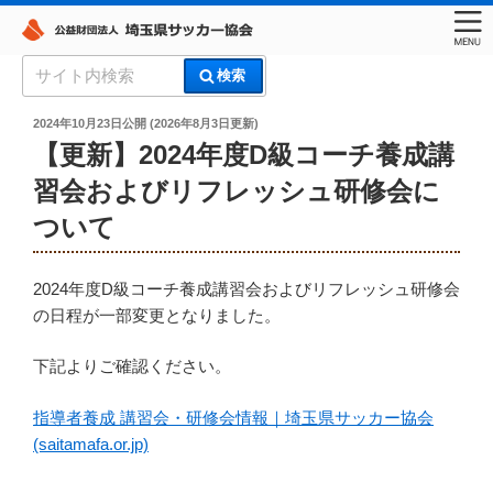
コ
検
検索
ン
索:
埼玉県サッカー協会
テ
投
2024年10月23日
公開 (
2026年8月3日
更新)
稿
ン
【更新】2024年度D級コーチ養成講
日:
ツ
習会およびリフレッシュ研修会に
へ
ついて
ス
キ
ッ
2024年度D級コーチ養成講習会およびリフレッシュ研修会
プ
の日程が一部変更となりました。
下記よりご確認ください。
指導者養成 講習会・研修会情報｜埼玉県サッカー協会
(saitamafa.or.jp)