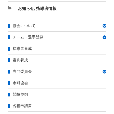
カ
お知らせ
,
指導者情報
テ
ゴ
協会について
リ
ー
チーム・選手登録
指導者養成
審判養成
専門委員会
市町協会
競技規則
各種申請書