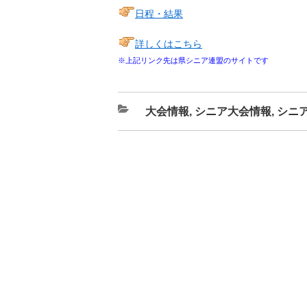
日程・結果
詳しくはこちら
※上記リンク先は県シニア連盟のサイトです
カ
大会情報
,
シニア大会情報
,
シニ
テ
ゴ
リ
ー