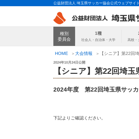
コ
公益財団法人 埼玉県サッカー協会公式ウェブサイ
ン
テ
ン
埼玉県サッカー
ツ
1種
種別
へ
委員会
ス
キ
HOME
大会情報
【シニア】第22回埼
ッ
投
2024年10月24日
公開
プ
稿
【シニア】第22回埼玉県
日:
2024年度 第22回埼玉県サッカー
下記よりご確認ください。