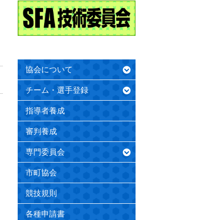
協会について
チーム・選手登録
指導者養成
審判養成
専門委員会
市町協会
競技規則
各種申請書