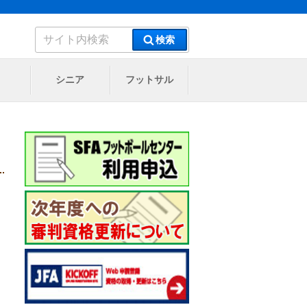
検
検索
索:
シニア
フットサル