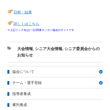
日程・結果
詳しくはこちら
※上記リンク先は(一社)関東サッカー協会のサイトです
カ
大会情報
,
シニア大会情報
,
シニア委員会からの
テ
お知らせ
ゴ
リ
協会について
ー
チーム・選手登録
指導者養成
審判養成