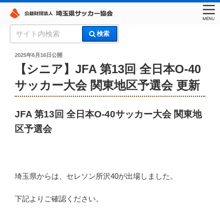
コ
検
検索
ン
索:
埼玉県サッカー協会
テ
投
2025年6月16日
公開
稿
ン
【シニア】JFA 第13回 全日本O-40
日:
ツ
サッカー大会 関東地区予選会 更新
へ
ス
キ
JFA 第13回 全日本O-40サッカー大会 関東地
ッ
区予選会
プ
埼玉県からは、セレソン所沢40が出場しました。
下記よりご確認ください。