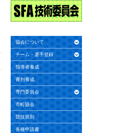
協会について
チーム・選手登録
指導者養成
審判養成
専門委員会
市町協会
競技規則
各種申請書