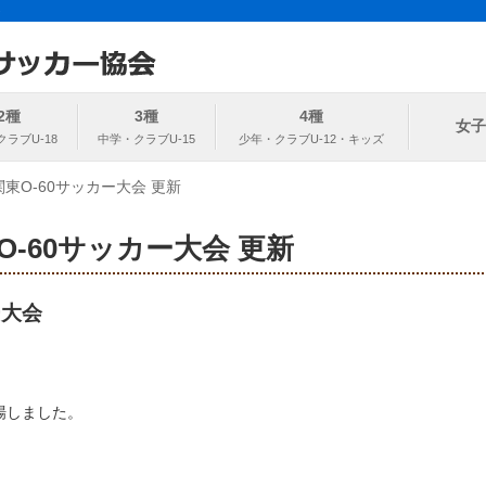
ト
協会
2種
3種
4種
女子
関東O-60サッカー大会 更新
O-60サッカー大会 更新
ー大会
場しました。