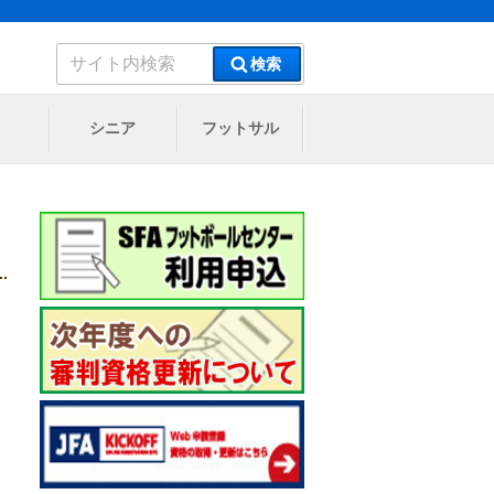
検
検索
索:
シニア
フットサル