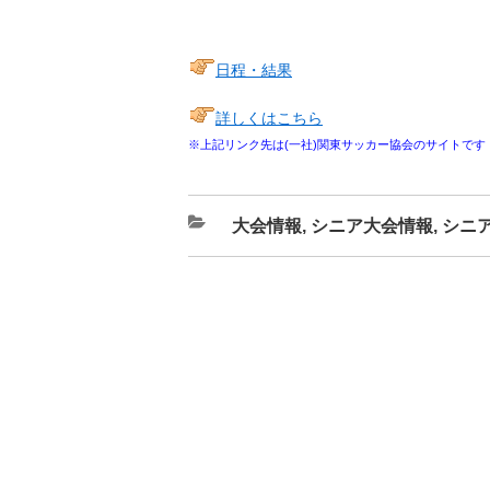
日程・結果
詳しくはこちら
※上記リンク先は(一社)関東サッカー協会のサイトです
カ
大会情報
,
シニア大会情報
,
シニ
テ
ゴ
リ
ー