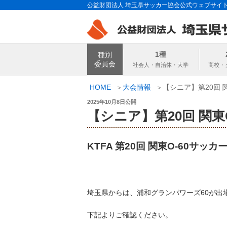
コ
公益財団法人 埼玉県サッカー協会公式ウェブサイ
ン
テ
ン
埼玉県サッカー
ツ
1種
種別
へ
委員会
ス
キ
HOME
大会情報
【シニア】第20回 
ッ
投
2025年10月8日
公開
プ
稿
【シニア】第20回 関東
日:
KTFA 第20回 関東O-60サッカ
埼玉県からは、浦和グランパワーズ60が出
下記よりご確認ください。