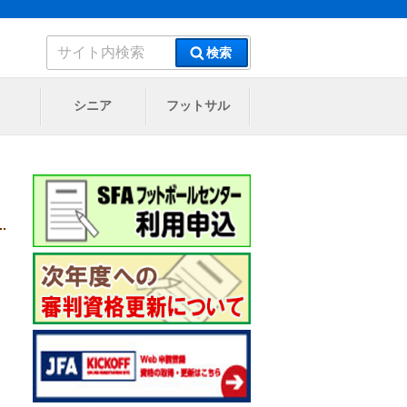
検
検索
索:
シニア
フットサル