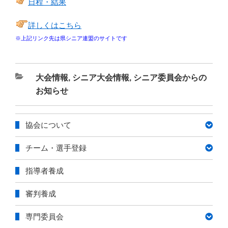
日程・結果
詳しくはこちら
※上記リンク先は県シニア連盟のサイトです
カ
大会情報
,
シニア大会情報
,
シニア委員会からの
テ
お知らせ
ゴ
リ
協会について
ー
チーム・選手登録
指導者養成
審判養成
専門委員会