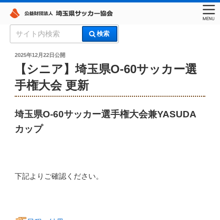
コ
検
検索
ン
索:
埼玉県サッカー協会
テ
投
2025年12月22日
公開
稿
ン
【シニア】埼玉県O-60サッカー選
日:
ツ
手権大会 更新
へ
ス
キ
埼玉県O-60サッカー選手権大会兼YASUDA
ッ
カップ
プ
下記よりご確認ください。