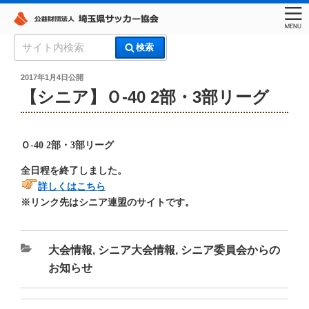
コ
検
検索
ン
索:
埼玉県サッカー協会
テ
投
2017年1月4日
公開
稿
ン
【シニア】Ｏ-40 2部・3部リーグ
日:
ツ
へ
ス
Ｏ-40 2部・3部リーグ
キ
全日程を終了しました。
ッ
詳しくはこちら
プ
※リンク先はシニア連盟のサイトです。
カ
大会情報
,
シニア大会情報
,
シニア委員会からの
テ
お知らせ
ゴ
リ