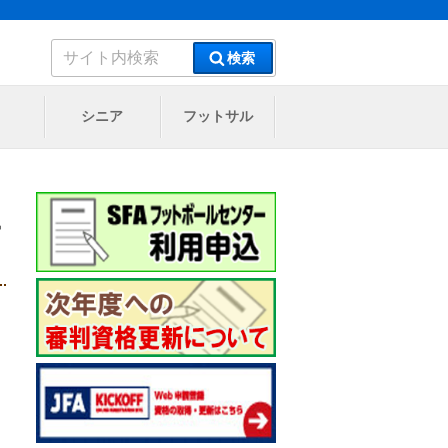
検
検索
索:
シニア
フットサル
ー