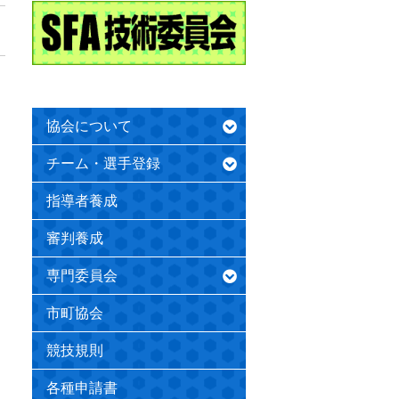
協会について
チーム・選手登録
指導者養成
審判養成
専門委員会
市町協会
競技規則
各種申請書