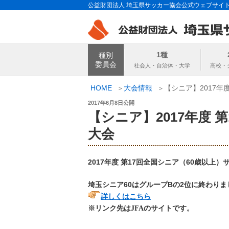
コ
公益財団法人 埼玉県サッカー協会公式ウェブサイ
ン
テ
ン
埼玉県サッカー
ツ
1種
種別
へ
委員会
ス
キ
HOME
大会情報
【シニア】2017年
ッ
投
2017年6月8日
公開
プ
稿
【シニア】2017年度 
日:
大会
2017年度 第17回全国シニア（60歳以上）
埼玉シニア60はグループBの2位に終わりま
詳しくはこちら
※リンク先はJFAのサイトです。