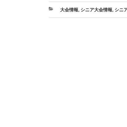
カ
大会情報
,
シニア大会情報
,
シニ
テ
ゴ
リ
ー